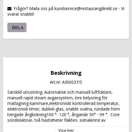
VARUKORGEN
Frågor? Maila oss på kundservice@restaurangdirekt.se - Vi
svarar snabbt!
DELA
Beskrivning
Art.nr: AIB0037/S
Särskild utrustning: Automatisk och manuell luftfuktare, 
manuell rapid steam avgassystem, inre belysning för 
matlagning kammare,elektroniskt kontrollerad temperatur, 
elektronisk timer, dubbel-glas, snabbt svalna, rundade hörn 
tvingade ångkokning100 °- 120 °, ångande 50° - 99 °.  Core 
sond(platina), två hastigheter fläkten, signalering av 
anomalier. Digitalwith 2 minnen.
Visa mer