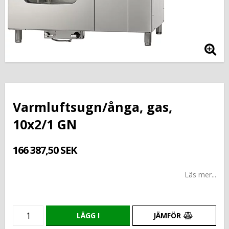
Varmluftsugn/ånga, gas,
10x2/1 GN
166 387,50 SEK
Läs mer...
LÄGG I
JÄMFÖR