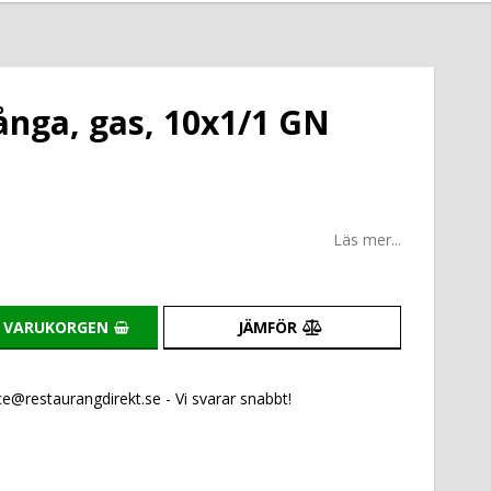
nga, gas, 10x1/1 GN
Läs mer...
I VARUKORGEN
JÄMFÖR
e@restaurangdirekt.se - Vi svarar snabbt!