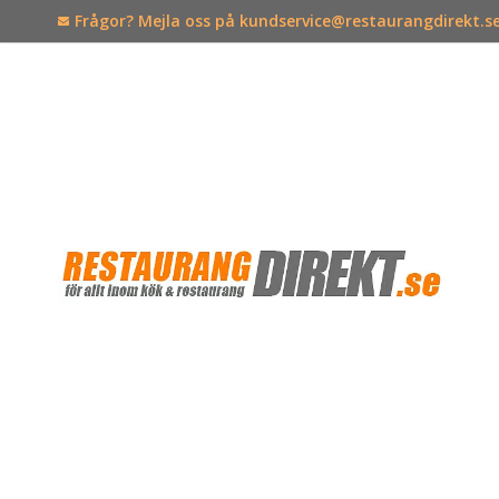
Frågor? Mejla oss på kundservice@restaurangdirekt.s