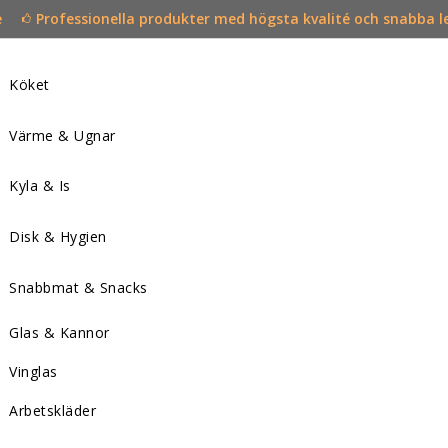
e
Professionella produkter med högsta kvalité och snabba l
Köket
Värme & Ugnar
Kyla & Is
Disk & Hygien
Snabbmat & Snacks
Glas & Kannor
Vinglas
Arbetskläder