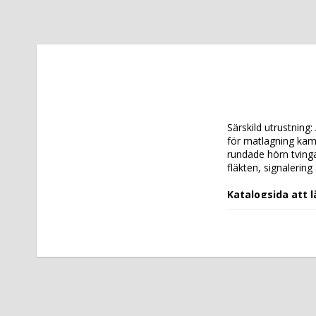
Särskild utrustning
för matlagning kamm
rundade hörn tvinga
fläkten, signalering
Katalogsida att 
Tekniska data: 
Modell: 
MDS-R10.
Höjd (mm): 
1082
Längd (mm): 
940
Djup (mm): 
910
Nettovikt (kg): 
1
Totalvikt (kg): 
17