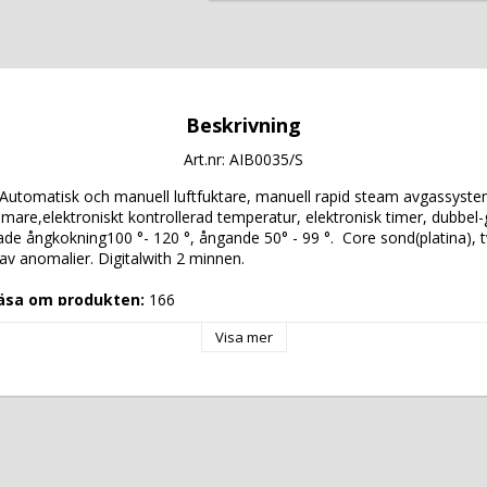
Beskrivning
Art.nr: AIB0035/S
: Automatisk och manuell luftfuktare, manuell rapid steam avgassystem
are,elektroniskt kontrollerad temperatur, elektronisk timer, dubbel-g
de ångkokning100 °- 120 °, ångande 50° - 99 °.  Core sond(platina), t
 av anomalier. Digitalwith 2 minnen.
läsa om produkten: 
166
Visa mer
11G-S
58
5