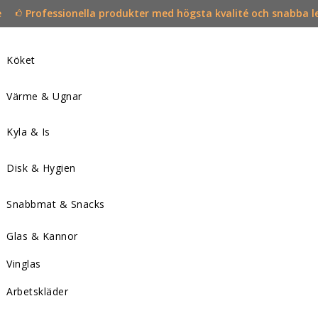
e
Professionella produkter med högsta kvalité och snabba l
Köket
Värme & Ugnar
Kyla & Is
Disk & Hygien
Snabbmat & Snacks
Glas & Kannor
Vinglas
Arbetskläder