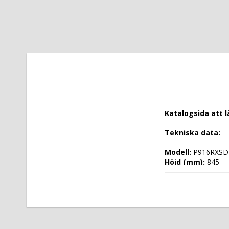
Katalogsida att 
Tekniska data: 
Modell: 
P916RXSD
Höjd (mm): 
845
Längd (mm): 
920
Djup (mm): 
885
Nettovikt (kg): 
1
Totalvikt (kg): 
13
Driftspänning: 
40
Effekt Gas: 
 kW