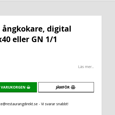
 ångkokare, digital
x40 eller GN 1/1
Läs mer...
I VARUKORGEN
JÄMFÖR
e@restaurangdirekt.se - Vi svarar snabbt!