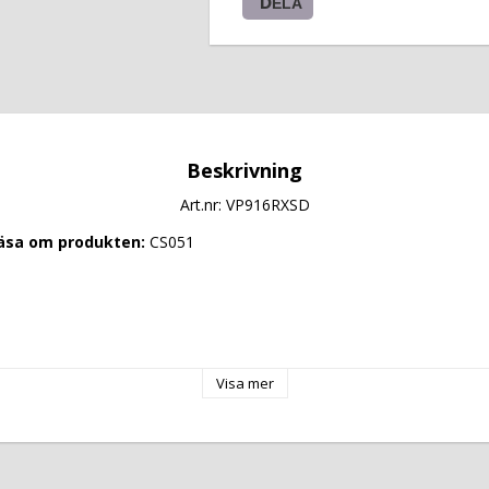
DELA
Beskrivning
Art.nr: VP916RXSD
läsa om produkten: 
CS051
Visa mer
16
0
0 Volt