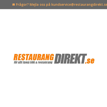
Frågor? Mejla oss på kundservice@restaurangdirekt.s