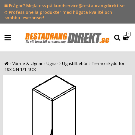
Frågor? Mejla oss på kundservice@restaurangdirekt.se
Professionella produkter med högsta kvalité och
snabba leveranser!
0
Värme & Ugnar
Ugnar
Ugnstillbehör
Termo-skydd för
10x GN 1/1 rack