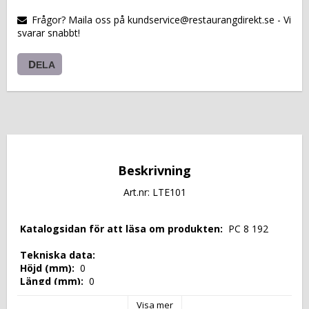
VARUKORGEN
Frågor? Maila oss på kundservice@restaurangdirekt.se - Vi
svarar snabbt!
DELA
Beskrivning
Art.nr: LTE101
 Katalogsidan för att läsa om produkten: 
 PC 8 192 
 Tekniska data: 
 Höjd (mm): 
 0 
 Längd (mm): 
 0 
 Djup (mm): 
 0 
Visa mer
 Nettovikt (kg): 
 0 