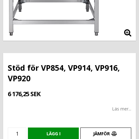
Stöd för VP854, VP914, VP916,
VP920
6 176,25 SEK
Läs mer...
LÄGG I
JÄMFÖR