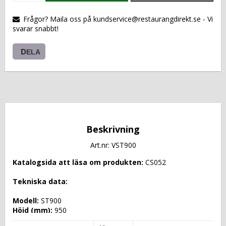
VARUKORGEN
Frågor? Maila oss på kundservice@restaurangdirekt.se - Vi
svarar snabbt!
DELA
Beskrivning
Art.nr: VST900
Katalogsida att läsa om produkten: 
CS052
Tekniska data: 
Modell: 
ST900
Höjd (mm): 
950
Längd (mm): 
920