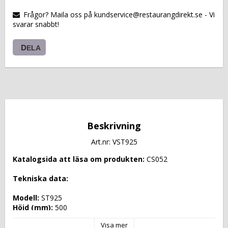
VARUKORGEN
Frågor? Maila oss på kundservice@restaurangdirekt.se - Vi
svarar snabbt!
DELA
Beskrivning
Art.nr: VST925
Katalogsida att läsa om produkten: 
CS052
Tekniska data: 
Modell: 
ST925
Höjd (mm): 
500
Längd (mm): 
920
Visa mer
Djup (mm): 
850