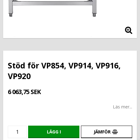
Stöd för VP854, VP914, VP916,
VP920
6 063,75 SEK
Läs mer...
LÄGG I
JÄMFÖR