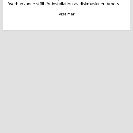
överhängande ställ för installation av diskmaskiner. Arbets 
yta av rostfritt stål AISI 304. Stöd Enheten på 4 fot rörformigt 
Visa mer
AISI 304 rostfritt stål trim och dörrar tillverkad av rostfritt stål 
AISI 304. Höj- och sänkbara fötter och hyllan AISI 304. 
Absolut ingen vassa kanter Omdömen. 
 katalogsida, att läsa om denna produkt: 
 PC 8622 
 Tekniska data: 
 Höjd (mm): 
 850 
 Längd (mm): 
 2000 
 Djup (mm): 
 600 
 Nettovikt (kg): 
 56 
 Driftspänning: 
 spänning 
 Tillverkningsland: 
 EU