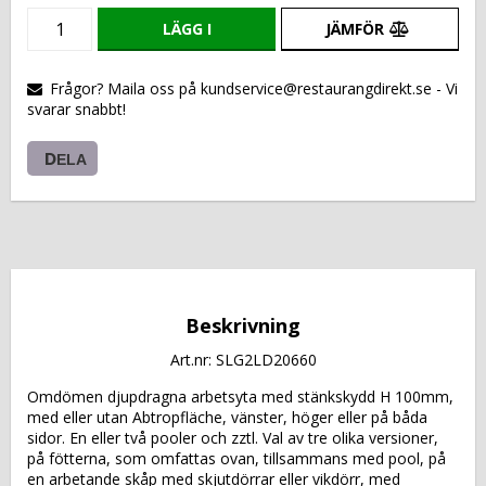
LÄGG I
JÄMFÖR
VARUKORGEN
Frågor? Maila oss på kundservice@restaurangdirekt.se - Vi
svarar snabbt!
DELA
Beskrivning
Art.nr: SLG2LD20660
Omdömen djupdragna arbetsyta med stänkskydd H 100mm, 
med eller utan Abtropfläche, vänster, höger eller på båda 
sidor. En eller två pooler och zztl. Val av tre olika versioner, 
på fötterna, som omfattas ovan, tillsammans med pool, på 
en arbetande skåp med skjutdörrar eller vikdörr, med 