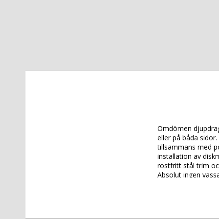
Omdömen djupdragna
eller på båda sidor.
tillsammans med poo
installation av disk
rostfritt stål trim o
Absolut ingen vas
 katalogsida, at
 Tekniska data: 
 Höjd (mm): 
 850 