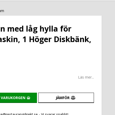
 mm
n med låg hylla för
skin, 1 Höger Diskbänk,
Läs mer...
I VARUKORGEN
JÄMFÖR
e@restaurangdirekt.se - Vi svarar snabbt!