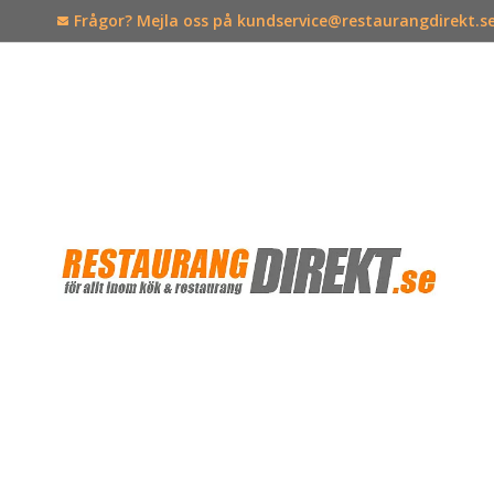
Frågor? Mejla oss på kundservice@restaurangdirekt.s