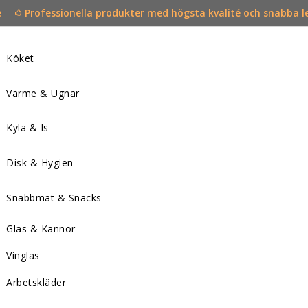
e
Professionella produkter med högsta kvalité och snabba l
Köket
Värme & Ugnar
Kyla & Is
Disk & Hygien
Snabbmat & Snacks
Glas & Kannor
Vinglas
Arbetskläder