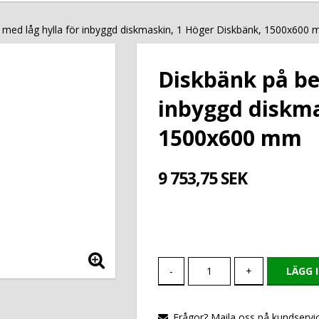
 med låg hylla för inbyggd diskmaskin, 1 Höger Diskbänk, 1500x600
Diskbänk på be
inbyggd diskma
1500x600 mm
9 753,75 SEK
-
+
LÄGG 
Frågor? Maila oss på kundservic