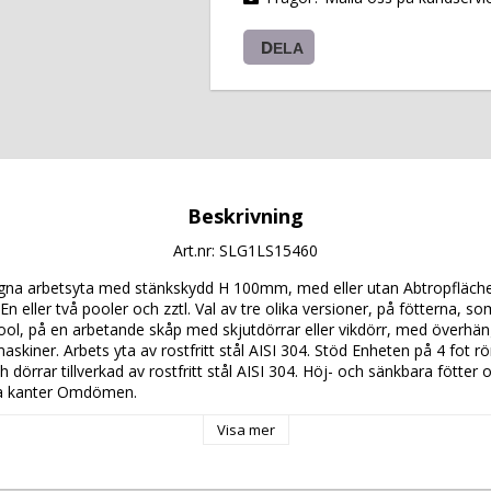
DELA
Beskrivning
Art.nr: SLG1LS15460
 arbetsyta med stänkskydd H 100mm, med eller utan Abtropfläche, 
 En eller två pooler och zztl. Val av tre olika versioner, på fötterna, s
l, på en arbetande skåp med skjutdörrar eller vikdörr, med överhänga
maskiner. Arbets yta av rostfritt stål AISI 304. Stöd Enheten på 4 fot rö
ch dörrar tillverkad av rostfritt stål AISI 304. Höj- och sänkbara fötter o
sa kanter Omdömen. 
t läsa om denna produkt: 
 PC 8622 
Visa mer