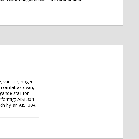
vänster, höger 
om omfattas ovan, 
nde ställ för 
rformigt AISI 304 
ch hyllan AISI 304. 