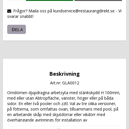
VARUKORGEN
Frågor? Maila oss på kundservice@restaurangdirekt.se - Vi
svarar snabbt!
DELA
Beskrivning
Art.nr: GLA0012
Omdömen djupdragna arbetsyta med stänkskydd H 100mm, 
med eller utan Abtropfläche, vänster, höger eller på båda 
sidor. En eller två pooler och zztl. Val av tre olika versioner, 
på fötterna, som omfattas ovan, tillsammans med pool, på 
en arbetande skåp med skjutdörrar eller vikdörr med 
överhängande avrinnings för installation av 
diskmaskiner. Arbets yta av rostfritt stål AISI 304. Stöd 