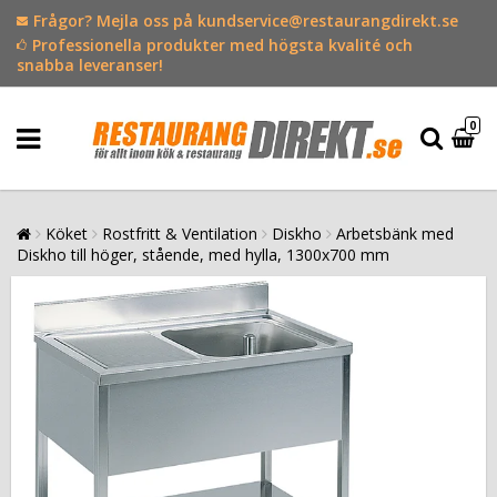
Frågor? Mejla oss på kundservice@restaurangdirekt.se
Professionella produkter med högsta kvalité och
snabba leveranser!
0
Köket
Rostfritt & Ventilation
Diskho
Arbetsbänk med
Diskho till höger, stående, med hylla, 1300x700 mm