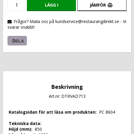
LÄGG I
JÄMFÖR
VARUKORGEN
Frågor? Maila oss på kundservice@restaurangdirekt.se - Vi
svarar snabbt!
DELA
Beskrivning
Art.nr: DTRVAD713
 Katalogsidan för att läsa om produkten: 
 PC 8604 
 Tekniska data: 
 Höjd (mm): 
 850 