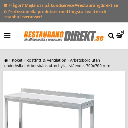
Frågor? Mejla oss på kundservice@restaurangdirekt.se
Professionella produkter med högsta kvalité och
snabba leveranser!
0
Köket
Rostfritt & Ventilation
Arbetsbord utan
underhylla
Arbetsbänk utan hylla, stående, 700x700 mm