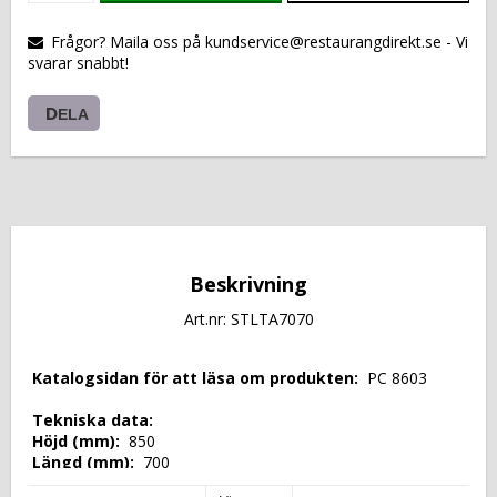
VARUKORGEN
Frågor? Maila oss på kundservice@restaurangdirekt.se - Vi
svarar snabbt!
DELA
Beskrivning
Art.nr: STLTA7070
 Katalogsidan för att läsa om produkten: 
 PC 8603 
 Tekniska data: 
 Höjd (mm): 
 850 
 Längd (mm): 
 700 
 Djup (mm): 
 700 