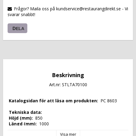
VARUKORGEN
Frågor? Maila oss på kundservice@restaurangdirekt.se - Vi
svarar snabbt!
DELA
Beskrivning
Art.nr: STLTA70100
 Katalogsidan för att läsa om produkten: 
 PC 8603 
 Tekniska data: 
 Höjd (mm): 
 850 
 Längd (mm): 
 1000 
 Djup (mm): 
 700 
Visa mer
 Nettovikt (kg): 
 35 