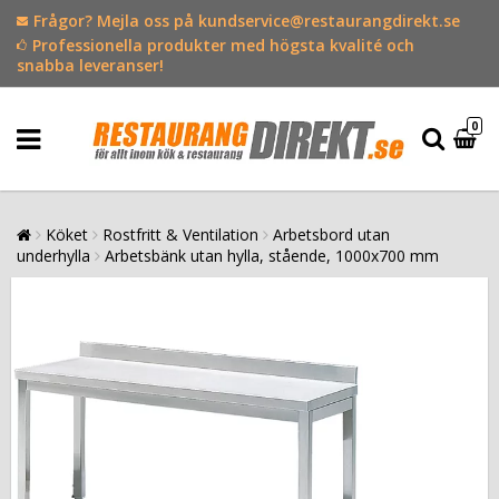
Frågor? Mejla oss på kundservice@restaurangdirekt.se
Professionella produkter med högsta kvalité och
snabba leveranser!
0
Köket
Rostfritt & Ventilation
Arbetsbord utan
underhylla
Arbetsbänk utan hylla, stående, 1000x700 mm