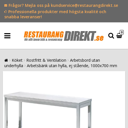
Frågor? Mejla oss på kundservice@restaurangdirekt.se
Professionella produkter med högsta kvalité och
snabba leveranser!
0
Köket
Rostfritt & Ventilation
Arbetsbord utan
underhylla
Arbetsbänk utan hylla, ej stående, 1000x700 mm