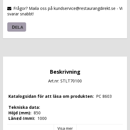
VARUKORGEN
Frågor? Maila oss på kundservice@restaurangdirekt.se - Vi
svarar snabbt!
DELA
Beskrivning
Art.nr: STLT70100
 Katalogsidan för att läsa om produkten: 
 PC 8603 
 Tekniska data: 
 Höjd (mm): 
 850 
 Längd (mm): 
 1000 
 Djup (mm): 
 700 
Visa mer
 Nettovikt (kg): 
 34,7 