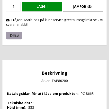
LÄGG I
JÄMFÖR
VARUKORGEN
Frågor? Maila oss på kundservice@restaurangdirekt.se - Vi
svarar snabbt!
DELA
Beskrivning
Art.nr: TAP80200
 Katalogsidan för att läsa om produkten: 
 PC 8663 
 Tekniska data: 
 Höjd (mm): 
 853 