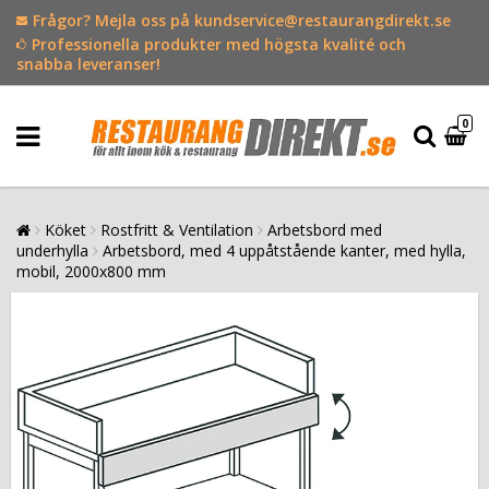
Frågor? Mejla oss på kundservice@restaurangdirekt.se
Professionella produkter med högsta kvalité och
snabba leveranser!
0
Köket
Rostfritt & Ventilation
Arbetsbord med
underhylla
Arbetsbord, med 4 uppåtstående kanter, med hylla,
mobil, 2000x800 mm