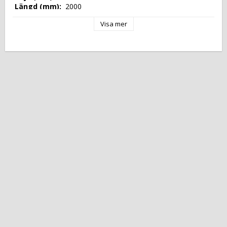
 Längd (mm): 
 2000 
 Djup (mm): 
 800 
Visa mer
 Nettovikt (kg): 
 0 
 Tillverkningsland: 
 EU