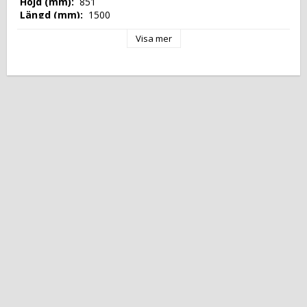
 Höjd (mm): 
 851 
 Längd (mm): 
 1500 
 Djup (mm): 
 800 
Visa mer
 Nettovikt (kg): 
 0 
 Tillverkningsland: 
 EU