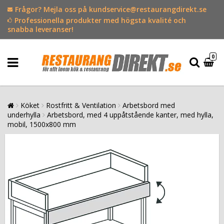
Frågor? Mejla oss på kundservice@restaurangdirekt.se
Professionella produkter med högsta kvalité och
snabba leveranser!
0
Köket
Rostfritt & Ventilation
Arbetsbord med
underhylla
Arbetsbord, med 4 uppåtstående kanter, med hylla,
mobil, 1500x800 mm