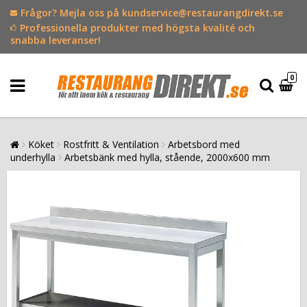
Frågor? Mejla oss på kundservice@restaurangdirekt.se
Professionella produkter med högsta kvalité och
snabba leveranser!
0
Köket
Rostfritt & Ventilation
Arbetsbord med
underhylla
Arbetsbänk med hylla, stående, 2000x600 mm