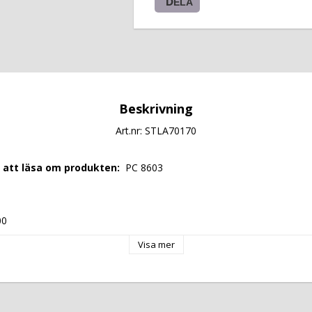
DELA
Beskrivning
Art.nr: STLA70170
r att läsa om produkten: 
 PC 8603 
00 
Visa mer
61,2 
: 
 EU