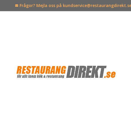
Frågor? Mejla oss på kundservice@restaurangdirekt.s