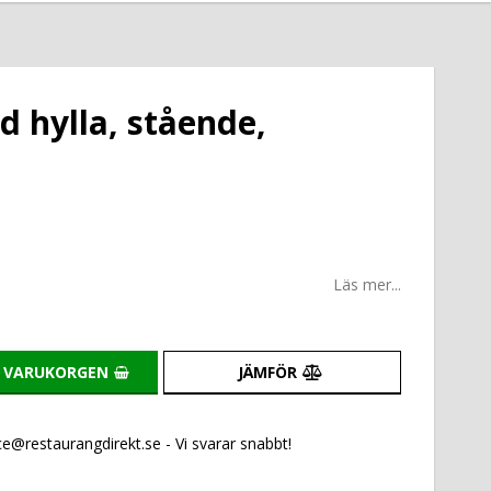
 hylla, stående,
Läs mer...
I VARUKORGEN
JÄMFÖR
e@restaurangdirekt.se - Vi svarar snabbt!