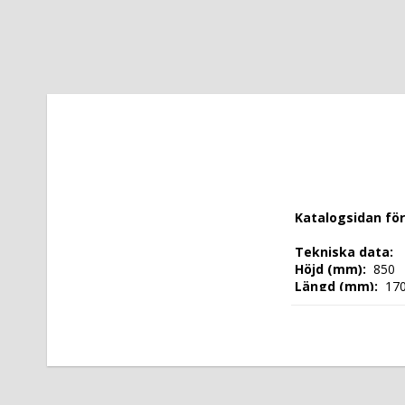
 Katalogsidan fö
 Tekniska data: 
 Höjd (mm): 
 850 
 Längd (mm): 
 17
 Djup (mm): 
 700 
 Nettovikt (kg): 
 
 Tillverkningsland