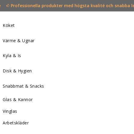
e
Professionella produkter med högsta kvalité och snabba l
Köket
Värme & Ugnar
Kyla & Is
Disk & Hygien
Snabbmat & Snacks
Glas & Kannor
Vinglas
Arbetskläder