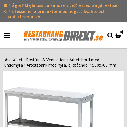
Frågor? Mejla oss på kundservice@restaurangdirekt.se
Professionella produkter med högsta kvalité och
snabba leveranser!
0
Köket
Rostfritt & Ventilation
Arbetsbord med
underhylla
Arbetsbänk med hylla, ej stående, 1500x700 mm