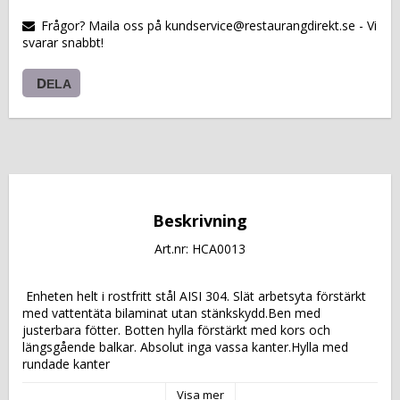
VARUKORGEN
Frågor? Maila oss på kundservice@restaurangdirekt.se - Vi
svarar snabbt!
DELA
Beskrivning
Art.nr: HCA0013
 Enheten helt i rostfritt stål AISI 304. Slät arbetsyta förstärkt 
med vattentäta bilaminat utan stänkskydd.Ben med 
justerbara fötter. Botten hylla förstärkt med kors och 
längsgående balkar. Absolut inga vassa kanter.Hylla med 
rundade kanter 
Visa mer
 Katalogsida för att läsa om produkten: 
 PC 8603 