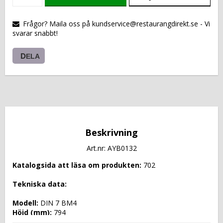
VARUKORGEN
Frågor? Maila oss på kundservice@restaurangdirekt.se - Vi
svarar snabbt!
DELA
Beskrivning
Art.nr: AYB0132
Katalogsida att läsa om produkten: 
702
Tekniska data: 
Modell: 
DIN 7 BM4
Höjd (mm): 
794
Längd (mm): 
1420