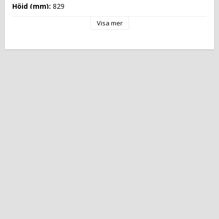
Höjd (mm): 
829
Längd (mm): 
1420
Visa mer
Djup (mm): 
640
Nettovikt (kg): 
0
Totalvikt (kg): 
Driftspänning: 
230 Volt
Effekt Gas: 
 kW
Frekvens spänning: 
50-60 Hz
Antal faser: 
1F+N
Effekt Elektrisk: 
2,150 kW
Arbetstemperatur: 
Ugnskapacitet: 
Effekt Gas Ugn: 
Effekt Elektrisk Ugn: 
Ugnstemperatur: 
Kapacitet: 
Energityp: 
Elektrisk