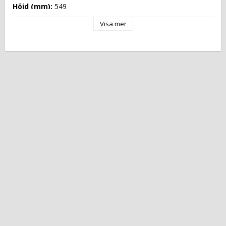
Höjd (mm): 
549
Längd (mm): 
1095
Visa mer
Djup (mm): 
640
Nettovikt (kg): 
0
Totalvikt (kg): 
Driftspänning: 
230 Volt
Effekt Gas: 
 kW
Frekvens spänning: 
50-60 Hz
Antal faser: 
1F+N
Effekt Elektrisk: 
2,400 kW
Arbetstemperatur: 
Ugnskapacitet: 
Effekt Gas Ugn: 
Effekt Elektrisk Ugn: 
Ugnstemperatur: 
Kapacitet: 
Energityp: 
Elektrisk