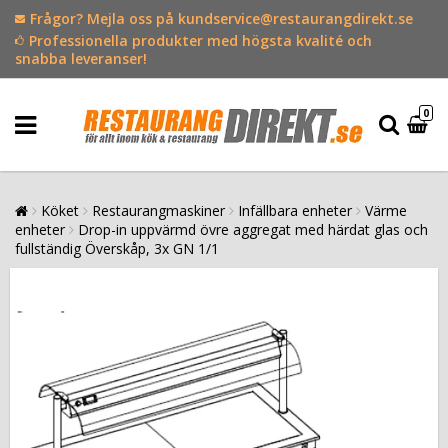
Frågor? Mejla oss på kundservice@restaurangdirekt.se
Professionella produkter med högsta kvalité och
snabba leveranser!
0
Köket
Restaurangmaskiner
Infällbara enheter
Värme
enheter
Drop-in uppvärmd övre aggregat med härdat glas och
fullständig Överskåp, 3x GN 1/1