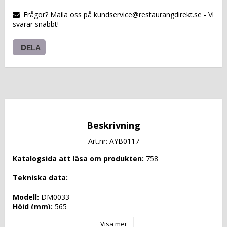
VARUKORGEN
Frågor? Maila oss på kundservice@restaurangdirekt.se - Vi
svarar snabbt!
DELA
Beskrivning
Art.nr: AYB0117
Katalogsida att läsa om produkten: 
758
Tekniska data: 
Modell: 
DM0033
Höjd (mm): 
565
Längd (mm): 
1095
Visa mer
Djup (mm): 
620