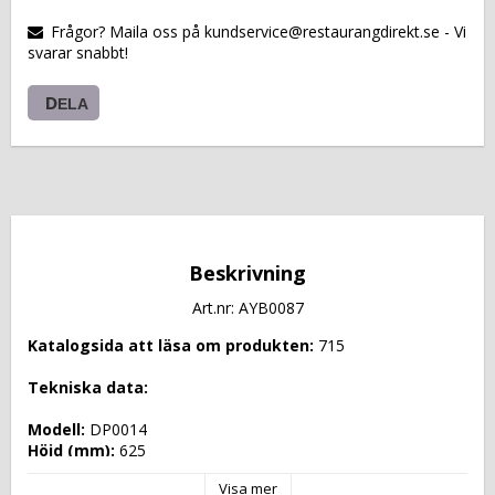
VARUKORGEN
Frågor? Maila oss på kundservice@restaurangdirekt.se - Vi
svarar snabbt!
DELA
Beskrivning
Art.nr: AYB0087
Katalogsida att läsa om produkten: 
715
Tekniska data: 
Modell: 
DP0014
Höjd (mm): 
625
Längd (mm): 
1485
Visa mer
Djup (mm): 
860