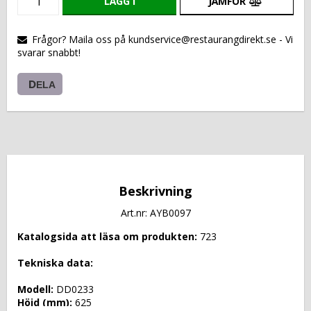
LÄGG I
JÄMFÖR
VARUKORGEN
Frågor? Maila oss på kundservice@restaurangdirekt.se - Vi
svarar snabbt!
DELA
Beskrivning
Art.nr: AYB0097
Katalogsida att läsa om produkten: 
723
Tekniska data: 
Modell: 
DD0233
Höjd (mm): 
625