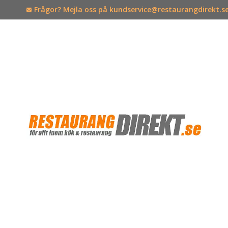
Frågor? Mejla oss på kundservice@restaurangdirekt.s