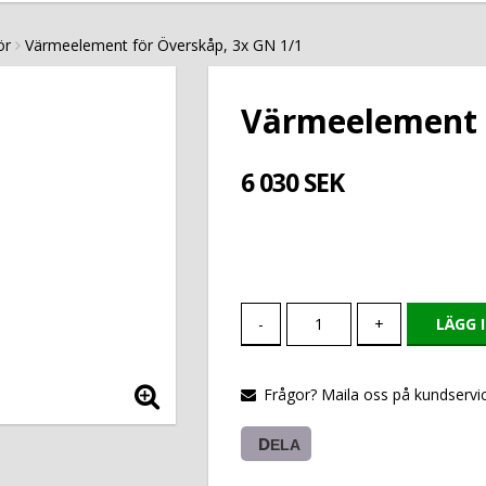
ör
Värmeelement för Överskåp, 3x GN 1/1
Värmeelement f
6 030 SEK
-
+
LÄGG 
Frågor? Maila oss på kundservic
DELA