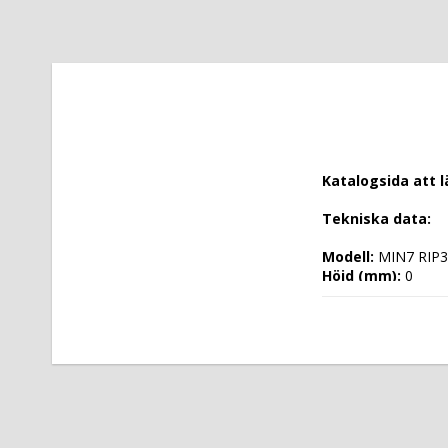
Katalogsida att 
Tekniska data: 
Modell: 
MIN7 RIP3
Höjd (mm): 
0
Längd (mm): 
0
Djup (mm): 
0
Nettovikt (kg): 
0
Totalvikt (kg): 
Driftspänning: 
 V
Effekt Gas: 
 kW
Frekvens spännin
Antal faser: 
Effekt Elektrisk: 