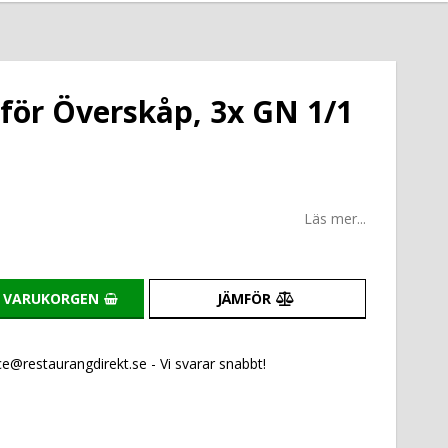
ör Överskåp, 3x GN 1/1
Läs mer...
I VARUKORGEN
JÄMFÖR
e@restaurangdirekt.se - Vi svarar snabbt!