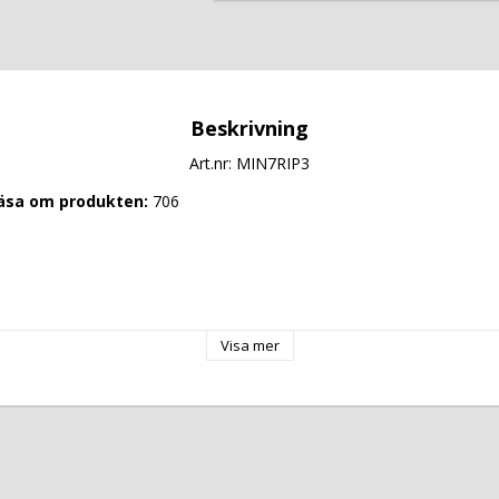
Beskrivning
Art.nr: MIN7RIP3
läsa om produkten: 
706
Visa mer
olt
g: 
 Hz
 kW