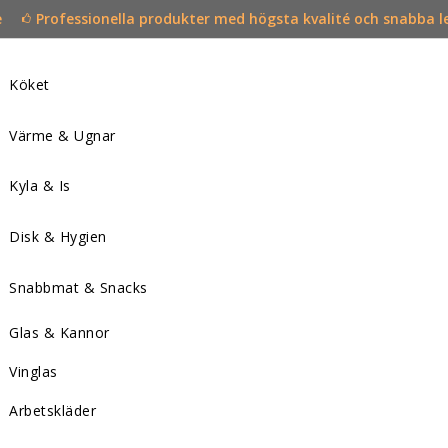
e
Professionella produkter med högsta kvalité och snabba l
Köket
Värme & Ugnar
Kyla & Is
Disk & Hygien
Snabbmat & Snacks
Glas & Kannor
Vinglas
Arbetskläder