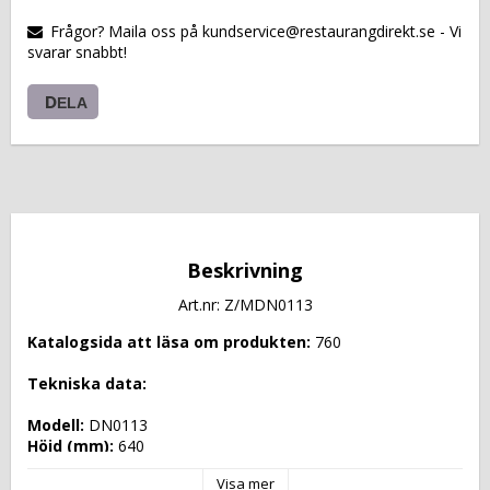
VARUKORGEN
Frågor? Maila oss på kundservice@restaurangdirekt.se - Vi
svarar snabbt!
DELA
Beskrivning
Art.nr: Z/MDN0113
Katalogsida att läsa om produkten: 
760
Tekniska data: 
Modell: 
DN0113
Höjd (mm): 
640
Längd (mm): 
470
Visa mer
Djup (mm): 
470