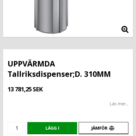
UPPVÄRMDA
Tallriksdispenser;D. 310MM
13 781,25 SEK
Läs mer...
LÄGG I
JÄMFÖR