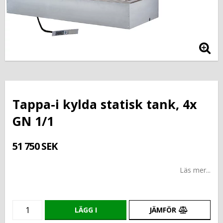
Tappa-i kylda statisk tank, 4x
GN 1/1
51 750 SEK
Läs mer...
LÄGG I
JÄMFÖR