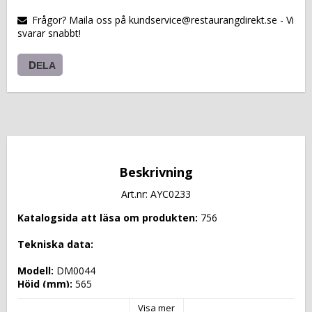
VARUKORGEN
Frågor? Maila oss på kundservice@restaurangdirekt.se - Vi
svarar snabbt!
DELA
Beskrivning
Art.nr: AYC0233
Katalogsida att läsa om produkten: 
756
Tekniska data: 
Modell: 
DM0044
Höjd (mm): 
565
Längd (mm): 
1420
Visa mer
Djup (mm): 
620