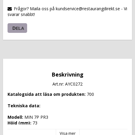
VARUKORGEN
Frågor? Maila oss på kundservice@restaurangdirekt.se - Vi
svarar snabbt!
DELA
Beskrivning
Art.nr: AYC0272
Katalogsida att läsa om produkten: 
700
Tekniska data: 
Modell: 
MIN 7P PR3
Höjd (mm): 
73
Längd (mm): 
1095
Visa mer
Djup (mm): 
640