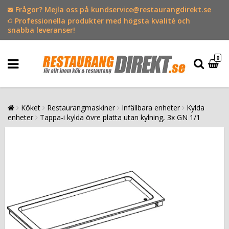
Frågor? Mejla oss på kundservice@restaurangdirekt.se
Professionella produkter med högsta kvalité och
snabba leveranser!
0
Köket
Restaurangmaskiner
Infällbara enheter
Kylda
enheter
Tappa-i kylda övre platta utan kylning, 3x GN 1/1