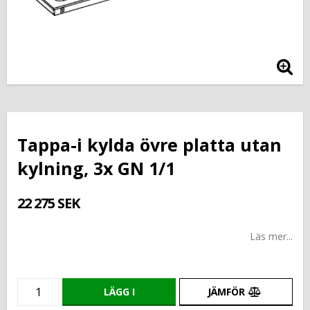
Tappa-i kylda övre platta utan
kylning, 3x GN 1/1
22 275 SEK
Läs mer...
LÄGG I
JÄMFÖR