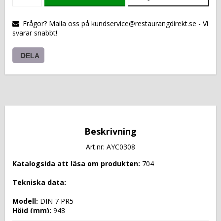
VARUKORGEN
Frågor? Maila oss på kundservice@restaurangdirekt.se - Vi
svarar snabbt!
DELA
Beskrivning
Art.nr: AYC0308
Katalogsida att läsa om produkten: 
704
Tekniska data: 
Modell: 
DIN 7 PR5
Höjd (mm): 
948
Längd (mm): 
1745