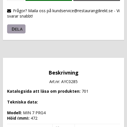
VARUKORGEN
Frågor? Maila oss på kundservice@restaurangdirekt.se - Vi
svarar snabbt!
DELA
Beskrivning
Art.nr: AYC0285
Katalogsida att läsa om produkten: 
701
Tekniska data: 
Modell: 
MIN 7 PRG4
Höjd (mm): 
472
Längd (mm): 
1420