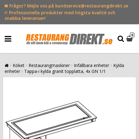
Frågor? Mejla oss på kundservice@restaurangdirekt.se
Professionella produkter med högsta kvalité och
snabba leveranser!
0
Köket
Restaurangmaskiner
Infällbara enheter
Kylda
enheter
Tappa-i kylda granit topplatta, 4x GN 1/1