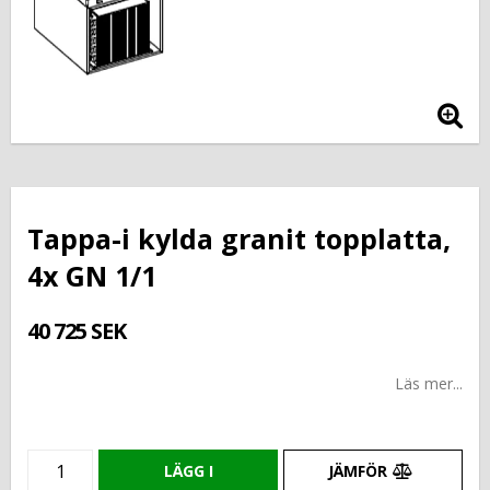
Tappa-i kylda granit topplatta,
4x GN 1/1
40 725 SEK
Läs mer...
LÄGG I
JÄMFÖR