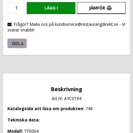
LÄGG I
JÄMFÖR
VARUKORGEN
Frågor? Maila oss på kundservice@restaurangdirekt.se - Vi
svarar snabbt!
DELA
Beskrivning
Art.nr: AYC0194
Katalogsida att läsa om produkten: 
748
Tekniska data: 
Modell: 
TF0064