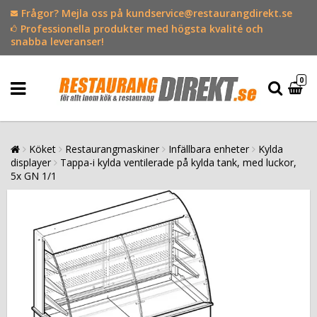
Frågor? Mejla oss på kundservice@restaurangdirekt.se
Professionella produkter med högsta kvalité och
snabba leveranser!
0
Köket
Restaurangmaskiner
Infällbara enheter
Kylda
displayer
Tappa-i kylda ventilerade på kylda tank, med luckor,
5x GN 1/1