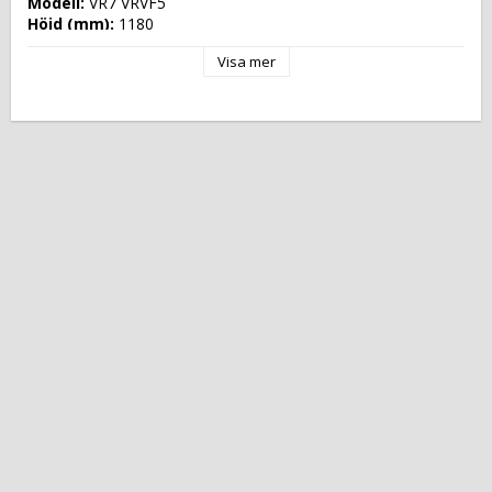
Modell: 
VR7 VRVF5
Höjd (mm): 
1180
Längd (mm): 
1745
Visa mer
Djup (mm): 
740
Nettovikt (kg): 
0
Totalvikt (kg): 
Driftspänning: 
230 Volt
Effekt Gas: 
 kW
Frekvens spänning: 
50-60 Hz
Antal faser: 
1F+N
Effekt Elektrisk: 
2,850 kW
Arbetstemperatur: 
Ugnskapacitet: 
Effekt Gas Ugn: 
Effekt Elektrisk Ugn: 
Ugnstemperatur: 
Kapacitet: 
Energityp: 
Elektrisk