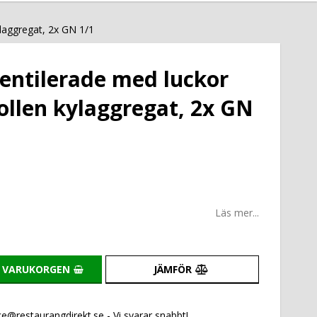
ylaggregat, 2x GN 1/1
ventilerade med luckor
ollen kylaggregat, 2x GN
Läs mer...
I VARUKORGEN
JÄMFÖR
e@restaurangdirekt.se - Vi svarar snabbt!