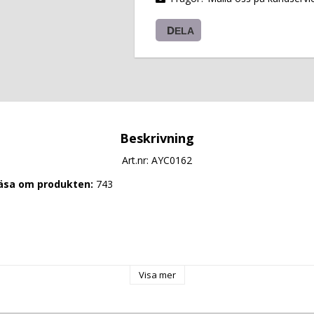
DELA
Beskrivning
Art.nr: AYC0162
läsa om produkten: 
743
Visa mer
50
5