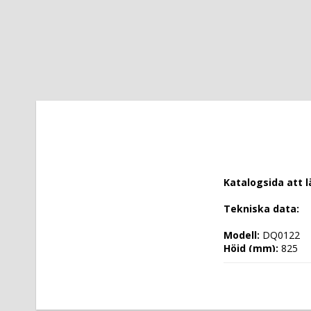
Katalogsida att 
Tekniska data: 
Modell: 
DQ0122
Höjd (mm): 
825
Längd (mm): 
885
Djup (mm): 
750
Nettovikt (kg): 
1
Totalvikt (kg): 
16