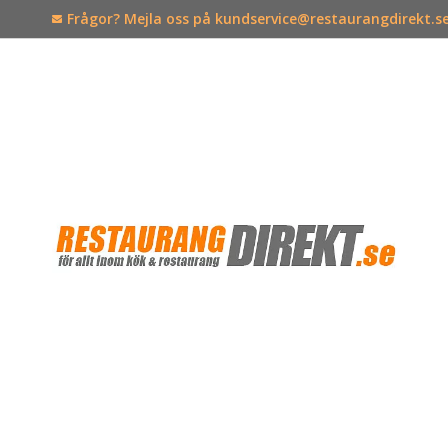
Frågor? Mejla oss på kundservice@restaurangdirekt.s