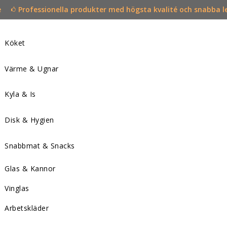
e
Professionella produkter med högsta kvalité och snabba l
Köket
Värme & Ugnar
Kyla & Is
Disk & Hygien
Snabbmat & Snacks
Glas & Kannor
Vinglas
Arbetskläder