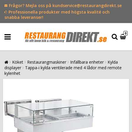
Frågor? Mejla oss på kundservice@restaurangdirekt.se
Professionella produkter med högsta kvalité och
snabba leveranser!
0
Köket
Restaurangmaskiner
Infällbara enheter
Kylda
displayer
Tappa-i kylda ventilerade med 4 lådor med remote
kylenhet