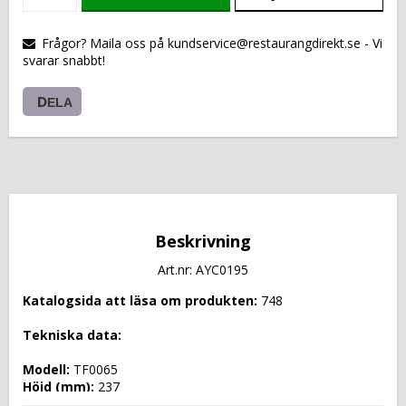
VARUKORGEN
Frågor? Maila oss på kundservice@restaurangdirekt.se - Vi
svarar snabbt!
DELA
Beskrivning
Art.nr: AYC0195
Katalogsida att läsa om produkten: 
748
Tekniska data: 
Modell: 
TF0065
Höjd (mm): 
237
Längd (mm): 
2491