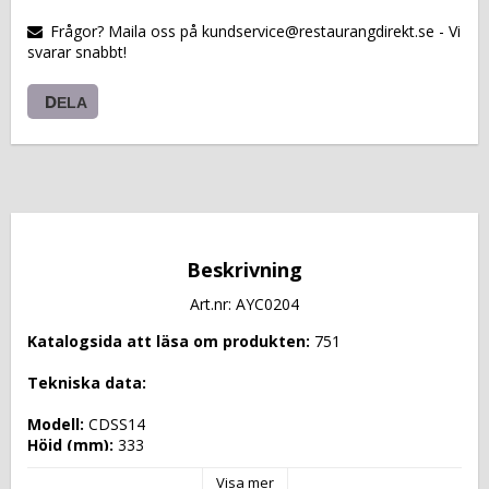
VARUKORGEN
Frågor? Maila oss på kundservice@restaurangdirekt.se - Vi
svarar snabbt!
DELA
Beskrivning
Art.nr: AYC0204
Katalogsida att läsa om produkten: 
751
Tekniska data: 
Modell: 
CDSS14
Höjd (mm): 
333
Längd (mm): 
2000
Visa mer
Djup (mm): 
900