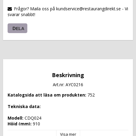
VARUKORGEN
Frågor? Maila oss på kundservice@restaurangdirekt.se - Vi
svarar snabbt!
DELA
Beskrivning
Art.nr: AYC0216
Katalogsida att läsa om produkten: 
752
Tekniska data: 
Modell: 
CDQ024
Höjd (mm): 
910
Längd (mm): 
2000
Visa mer
Djup (mm): 
900