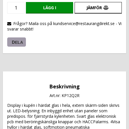
LÄGG I
JÄMFÖR
VARUKORGEN
Frågor? Maila oss på kundservice@restaurangdirekt.se - Vi
svarar snabbt!
DELA
Beskrivning
Art.nr: KP12Q2R
Display i kupén i härdat glas i hela, extern skärm-siden skrivs 
ut. LED-belysning. En inbyggd enhet utan paneler som 
predispos. för fjärrstyrda kylenheten. Svart glas elektronisk 
pcb med beröringskänsliga knappar och HACCPalarms. 4Visa 
hyllor i härdat glas, softmotion pneumatiska 