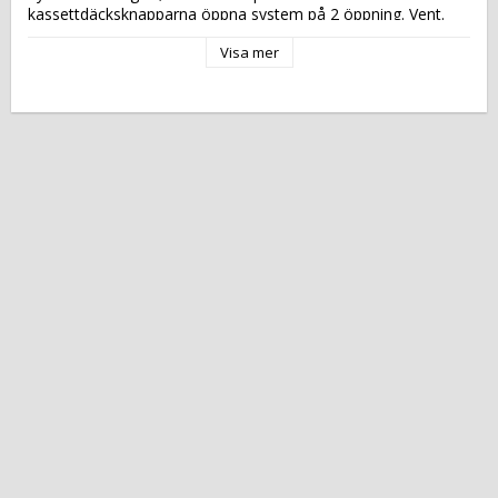
kassettdäcksknapparna öppna system på 2 öppning. Vent. 
kyla genom förångaren, automatisk avfrostning.
Visa mer
Katalogsida att läsa om produkten: 
647
Tekniska data: 
Modell: 
KP12Q2R
Höjd (mm): 
1600
Längd (mm): 
1200
Djup (mm): 
660
Nettovikt (kg): 
255
Totalvikt (kg): 
280
Driftspänning: 
230 Volt
Effekt Gas: 
 kW
Frekvens spänning: 
50 Hz
Antal faser: 
1F+N
Effekt Elektrisk: 
0,160 kW
Arbetstemperatur: 
+2 °C/+10 °C
Ugnskapacitet: 
Effekt Gas Ugn: 
Effekt Elektrisk Ugn: 
Ugnstemperatur: 