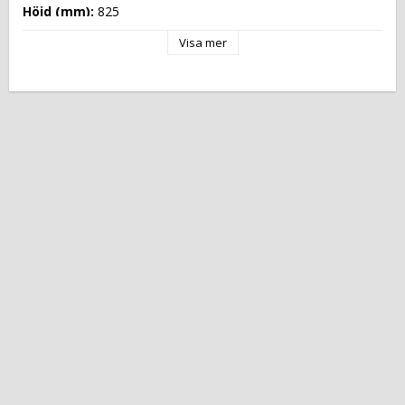
Höjd (mm): 
825
Längd (mm): 
1745
Visa mer
Djup (mm): 
750
Nettovikt (kg): 
235
Totalvikt (kg): 
250
Driftspänning: 
230 Volt
Effekt Gas: 
 kW
Frekvens spänning: 
50 Hz
Antal faser: 
1F+N
Effekt Elektrisk: 
0,210 kW
Arbetstemperatur: 
+2 °C/+10 °C
Ugnskapacitet: 
Effekt Gas Ugn: 
Effekt Elektrisk Ugn: 
Ugnstemperatur: 
Kapacitet: 
Energityp: 