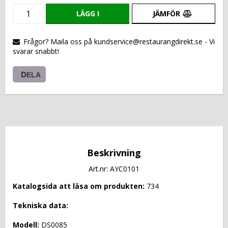
LÄGG I
JÄMFÖR
VARUKORGEN
Frågor? Maila oss på kundservice@restaurangdirekt.se - Vi
svarar snabbt!
DELA
Beskrivning
Art.nr: AYC0101
Katalogsida att läsa om produkten: 
734
Tekniska data: 
Modell: 
DS0085