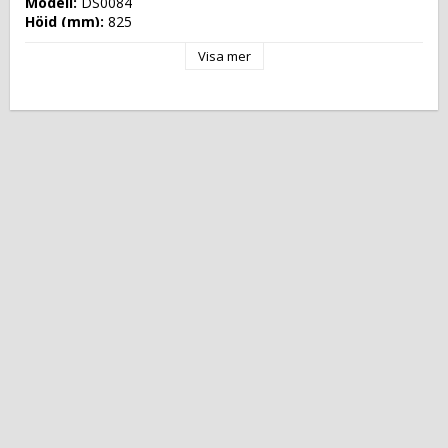
Modell: 
DS0084
Höjd (mm): 
825
Längd (mm): 
1485
Visa mer
Djup (mm): 
750
Nettovikt (kg): 
180
Totalvikt (kg): 
200
Driftspänning: 
230 Volt
Effekt Gas: 
 kW
Frekvens spänning: 
50 Hz
Antal faser: 
1F+N
Effekt Elektrisk: 
0,210 kW
Arbetstemperatur: 
+2 °C/+10 °C
Ugnskapacitet: 
Effekt Gas Ugn: 
Effekt Elektrisk Ugn: 
Ugnstemperatur: 
Kapacitet: 
Energityp: 