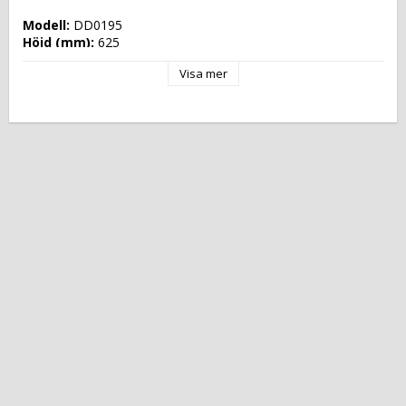
Modell: 
DD0195
Höjd (mm): 
625
Längd (mm): 
1745
Visa mer
Djup (mm): 
750
Nettovikt (kg): 
165
Totalvikt (kg): 
180
Driftspänning: 
230 Volt
Effekt Gas: 
 kW
Frekvens spänning: 
50-60 Hz
Antal faser: 
1F+N
Effekt Elektrisk: 
0,940 kW
Arbetstemperatur: 
+2 °C/+10 °C
Ugnskapacitet: 
Effekt Gas Ugn: 
Effekt Elektrisk Ugn: 
Ugnstemperatur: 
Kapacitet: 
Energityp: 
Elektrisk