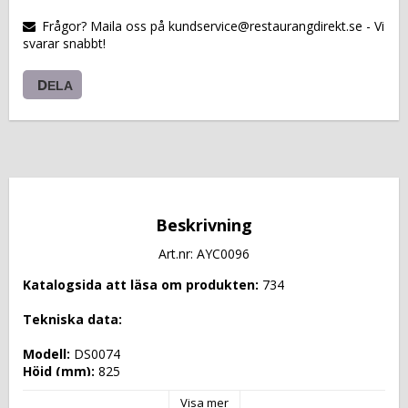
VARUKORGEN
Frågor? Maila oss på kundservice@restaurangdirekt.se - Vi
svarar snabbt!
DELA
Beskrivning
Art.nr: AYC0096
Katalogsida att läsa om produkten: 
734
Tekniska data: 
Modell: 
DS0074
Höjd (mm): 
825
Längd (mm): 
1485
Visa mer
Djup (mm): 
750