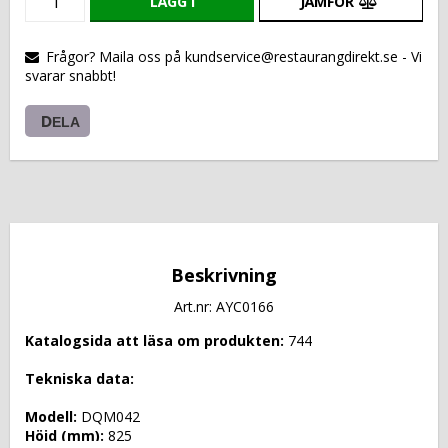
LÄGG I
JÄMFÖR
VARUKORGEN
Frågor? Maila oss på kundservice@restaurangdirekt.se - Vi
svarar snabbt!
DELA
Beskrivning
Art.nr: AYC0166
Katalogsida att läsa om produkten: 
744
Tekniska data: 
Modell: 
DQM042
Höjd (mm): 
825