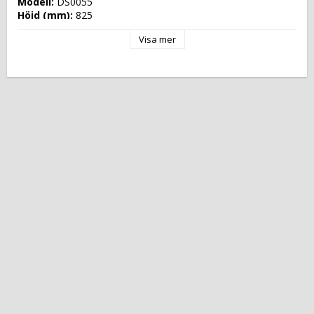
Modell: 
DS0055
Höjd (mm): 
825
Längd (mm): 
1745
Visa mer
Djup (mm): 
750
Nettovikt (kg): 
210
Totalvikt (kg): 
230
Driftspänning: 
230 Volt
Effekt Gas: 
 kW
Frekvens spänning: 
50 Hz
Antal faser: 
1F+N
Effekt Elektrisk: 
0,210 kW
Arbetstemperatur: 
+2 °C/+10 °C
Ugnskapacitet: 
Effekt Gas Ugn: 
Effekt Elektrisk Ugn: 
Ugnstemperatur: 
Kapacitet: 
Energityp: 