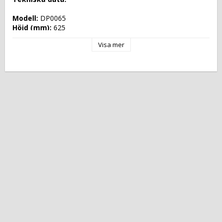
Modell: 
DP0065
Höjd (mm): 
625
Längd (mm): 
1745
Visa mer
Djup (mm): 
860
Nettovikt (kg): 
270
Totalvikt (kg): 
290
Driftspänning: 
230 Volt
Effekt Gas: 
 kW
Frekvens spänning: 
50-60 Hz
Antal faser: 
1F+N
Effekt Elektrisk: 
0,940 kW
Arbetstemperatur: 
+2 °C/+10 °C
Ugnskapacitet: 
Effekt Gas Ugn: 
Effekt Elektrisk Ugn: 
Ugnstemperatur: 
Kapacitet: 
Energityp: 
Elektrisk