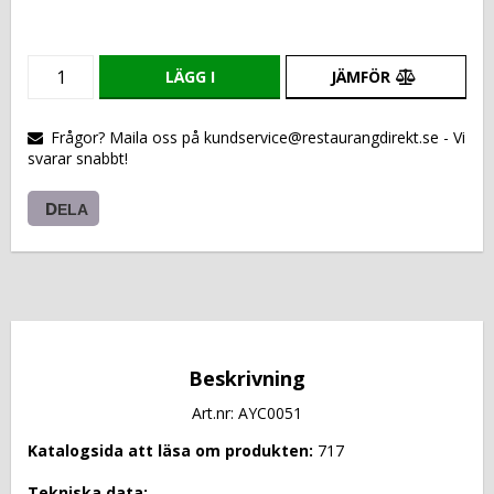
LÄGG I
JÄMFÖR
VARUKORGEN
Frågor? Maila oss på kundservice@restaurangdirekt.se - Vi
svarar snabbt!
DELA
Beskrivning
Art.nr: AYC0051
Katalogsida att läsa om produkten: 
717
Tekniska data: 