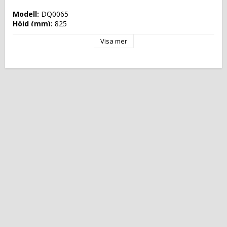
Modell: 
DQ0065
Höjd (mm): 
825
Längd (mm): 
1745
Visa mer
Djup (mm): 
750
Nettovikt (kg): 
240
Totalvikt (kg): 
260
Driftspänning: 
230 Volt
Effekt Gas: 
 kW
Frekvens spänning: 
50 Hz
Antal faser: 
1F+N
Effekt Elektrisk: 
1,600 kW
Arbetstemperatur: 
+2 °C/+10 °C
Ugnskapacitet: 
Effekt Gas Ugn: 
Effekt Elektrisk Ugn: 
Ugnstemperatur: 
Kapacitet: 
Energityp: 
Elektrisk