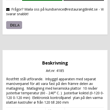
VARUKORGEN
Frågor? Maila oss på kundservice@restaurangdirekt.se - Vi
svarar snabbt!
DELA
Beskrivning
Art.nr: 4185
Rostfritt stål utförande.  Inbyggd apparaten med separat 
manöverpanel för att vara fast på den främre delen av 
matlagning.  Matlagning med keramiska plattor  10 nivåer  
justerbar temperatur (60 - 240° C. )  Justerbar koktid (0-120 0-
120 0-120 min)  Elektronisk kontrollpanel  ytan på den varma 
plattan kastruller ø från 120 till 260 mm