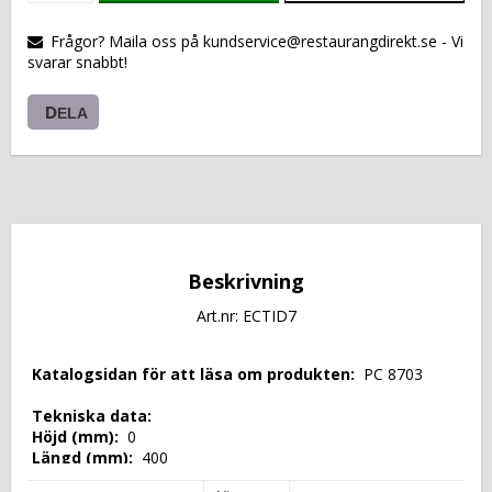
VARUKORGEN
Frågor? Maila oss på kundservice@restaurangdirekt.se - Vi
svarar snabbt!
DELA
Beskrivning
Art.nr: ECTID7
 Katalogsidan för att läsa om produkten: 
 PC 8703 
 Tekniska data: 
 Höjd (mm): 
 0 
 Längd (mm): 
 400 
 Djup (mm): 
 700 