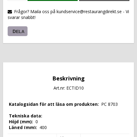
VARUKORGEN
Frågor? Maila oss på kundservice@restaurangdirekt.se - Vi
svarar snabbt!
DELA
Beskrivning
Art.nr: ECTID10
 Katalogsidan för att läsa om produkten: 
 PC 8703 
 Tekniska data: 
 Höjd (mm): 
 0 
 Längd (mm): 
 400 
 Djup (mm): 
 700 