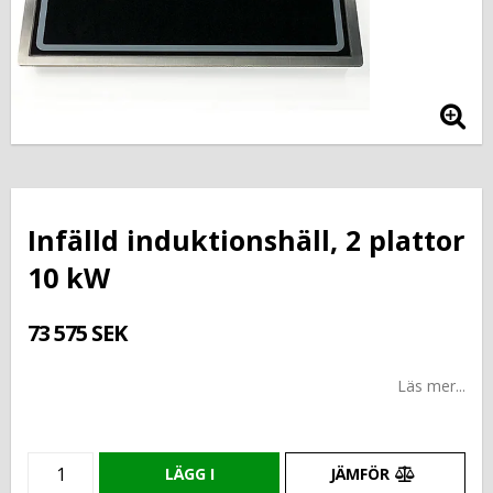
Infälld induktionshäll, 2 plattor
10 kW
73 575 SEK
Läs mer...
LÄGG I
JÄMFÖR