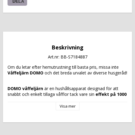
DELA
Beskrivning
Art.nr: BB-S7184887
Om du letar efter hemutrustning till basta pris, missa inte 
Våffeljärn DOMO
 och det breda urvalet av diverse husgeråd!
DOMO våffeljärn
 är en hushållsapparat designad för att 
snabbt och enkelt tillaga våfflor tack vare sin 
effekt på 1000 
W
, som garanterar effektiv uppvärmning och ett krispigt 
resultat vid varje användning. Dess svarta yta ger ett 
Visa mer
modernt och stilrent utseende som passar i alla kök. Den 
non-stick-belagda
 ytan underlättar matlagning och 
rengöring, förhindrar att smeten fastnar och gör det enkelt 
att ta ut våfflorna. Denna modell har även en 
180º 
roterande
 design som förbättrar värmefördelningen och 