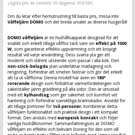
918 SEK
Lägsta pris de senaste 30 dagarna
Om du letar efter hemutrustning till basta pris, missa inte
Våffeljärn DOMO
och det breda urvalet av diverse husgeråd!
DOMO våffeljärn
är en hushållsapparat designad för att
snabbt och enkelt tillaga våfflor tack vare sin
effekt på 1000
W
, som garanterar effektiv uppvärmning och ett krispigt
resultat vid varje användning. Dess svarta yta ger ett
modernt och stilrent utseende som passar i alla kök. Den
non-stick-belagda
ytan underlättar matlagning och
rengöring, förhindrar att smeten fastnar och gör det enkelt
att ta ut våfflorna. Denna modell har även en
180º
roterande
design som förbättrar värmefördelningen och
säkerställer jämn gräddning på alla sidor. Den är utrustad
med ett
kylhandtag
som ger säkerhet och komfort vid
hantering och förhindrar oavsiktliga brännskador. Avsedd för
att tillaga portioner för
två personer
, kombinerar detta
våffeljärn funktionalitet och praktisk design i ett kompakt
format. Den ansluts med
europeisk kontakt
och följer
vanliga hushållsnormer. Sammanfattningsvis är DOMO
våffeljärn en effektiv och bekväm lösning för den som vill
njuta av hemlagade våfflor utan krångel, med jämna resultat